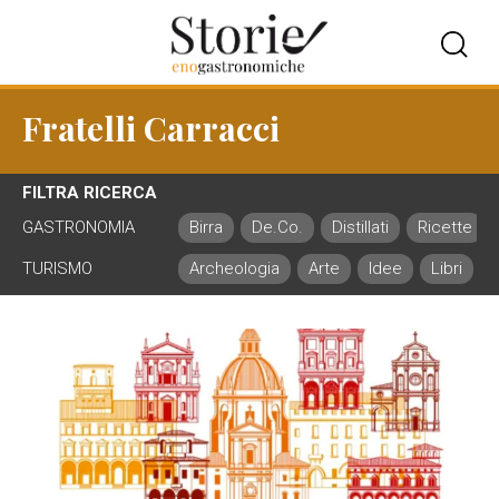
Fratelli Carracci
FILTRA RICERCA
GASTRONOMIA
Birra
De.Co.
Distillati
Ricette
TURISMO
Archeologia
Arte
Idee
Libri