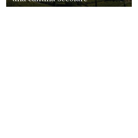
GASTRONOMIA
La redazione
23 Luglio 2026
I prodotti di Formaggi Picciau,
caseificio nei dintorni di
Cagliari in Sardegna