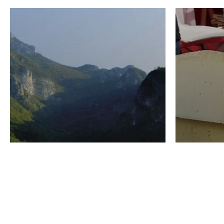
VINO
GASTRO
Domenico Liggeri
24 Luglio
2026
La redaz
I vini del Monte
I prod