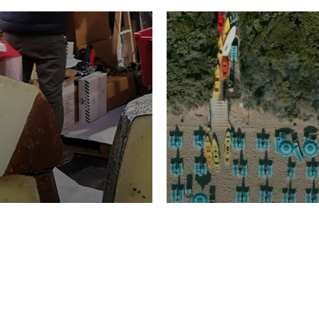
TURISMO
Domenico Liggeri
20 
2026
NOMIA
La spiaggia d
ione
23 Luglio 2026
otti di
Garden Tosca