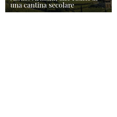
una cantina secolare
GASTRONOMIA
La redazione
23 Luglio 2026
I prodotti di Formaggi Picciau,
caseificio nei dintorni di
Cagliari in Sardegna