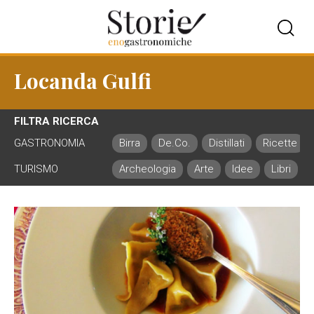
Locanda Gulfi
FILTRA RICERCA
GASTRONOMIA
Birra
De.Co.
Distillati
Ricette
TURISMO
Archeologia
Arte
Idee
Libri