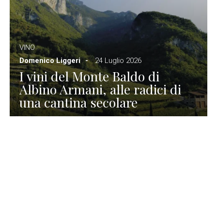
VINO
Domenico Liggeri
24 Luglio 2026
I vini del Monte Baldo di
Albino Armani, alle radici di
una cantina secolare
GASTRONOMIA
La redazione
23 Luglio 2026