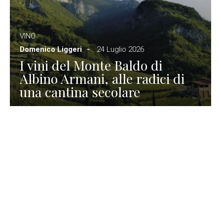
VINO
Domenico Liggeri
24 Luglio 2026
I vini del Monte Baldo di
Albino Armani, alle radici di
una cantina secolare
GASTRONOMIA
La redazione
23 Luglio 2026