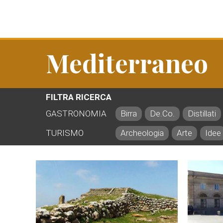
Mediterraneo
FILTRA RICERCA
GASTRONOMIA
Birra
De.Co.
Distillati
TURISMO
Archeologia
Arte
Idee