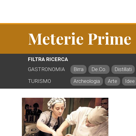
Meterie Prime
FILTRA RICERCA
GASTRONOMIA
Birra
De.Co.
Distillati
TURISMO
Archeologia
Arte
Idee