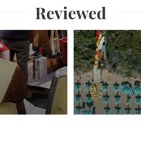
Reviewed
TURISMO
Domenico Liggeri
20 