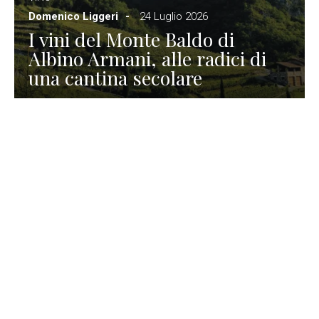
Domenico Liggeri
24 Luglio 2026
I vini del Monte Baldo di
Albino Armani, alle radici di
una cantina secolare
GASTRONOMIA
La redazione
23 Luglio 2026
I prodotti di Formaggi Picciau,
caseificio nei dintorni di
Cagliari in Sardegna