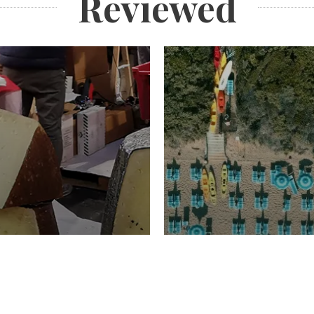
Reviewed
TURISMO
Domenico Liggeri
20 
2026
NOMIA