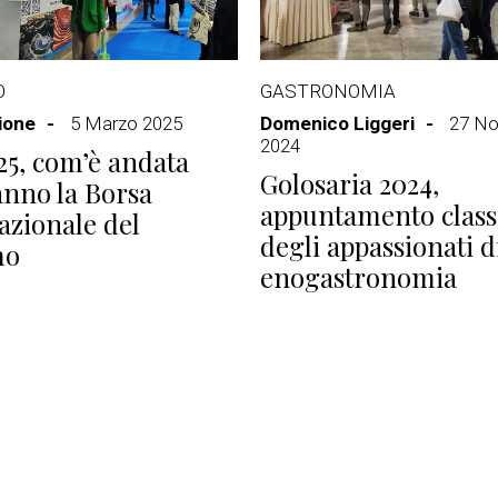
O
GASTRONOMIA
ione
5 Marzo 2025
Domenico Liggeri
27 N
2024
25, com’è andata
Golosaria 2024,
anno la Borsa
appuntamento class
azionale del
degli appassionati d
mo
enogastronomia