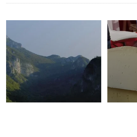
VINO
GASTRO
Domenico Liggeri
24 Luglio