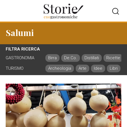
Salumi
FILTRA RICERCA
GASTRONOMIA
Birra
De.Co.
Distillati
Ricette
TURISMO
Archeologia
Arte
Idee
Libri