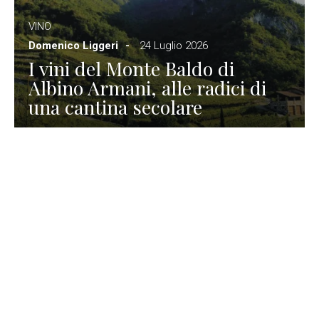
VINO
Domenico Liggeri
24 Luglio 2026
I vini del Monte Baldo di
Albino Armani, alle radici di
una cantina secolare
GASTRONOMIA
La redazione
23 Luglio 2026
I prodotti di Formaggi Picciau,
caseificio nei dintorni di