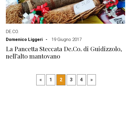
DE.CO.
Domenico Liggeri
19 Giugno 2017
La Pancetta Steccata De.Co. di Guidizzolo,
nell’alto mantovano
«
1
2
3
4
»