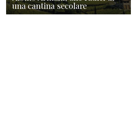
una cantina secolare
GASTRONOMIA
La redazione
23 Luglio 2026
I prodotti di Formaggi Picciau,
caseificio nei dintorni di
Cagliari in Sardegna