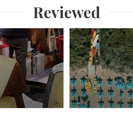
Reviewed
TURISMO
Domenico Liggeri
20 