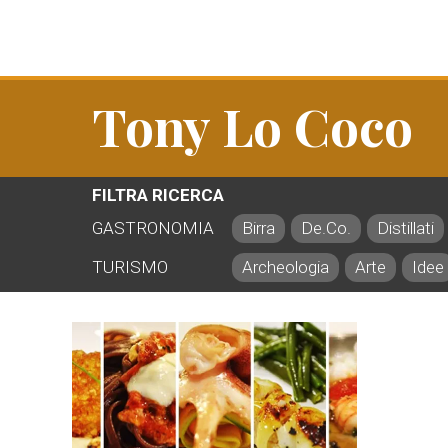
Tony Lo Coco
FILTRA RICERCA
GASTRONOMIA
Birra
De.Co.
Distillati
TURISMO
Archeologia
Arte
Idee