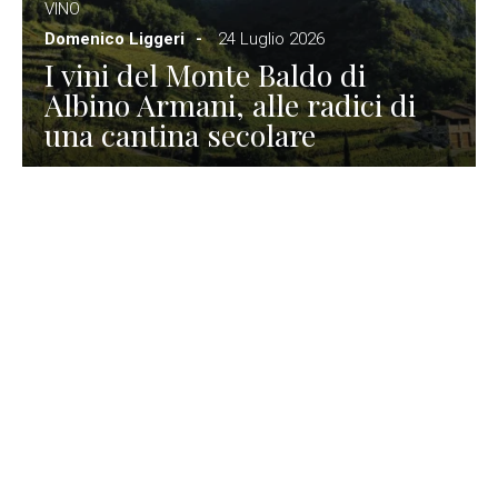
VINO
Domenico Liggeri
24 Luglio 2026
I vini del Monte Baldo di
Albino Armani, alle radici di
una cantina secolare
GASTRONOMIA
La redazione
23 Luglio 2026
I prodotti di Formaggi Picciau,
caseificio nei dintorni di
Cagliari in Sardegna