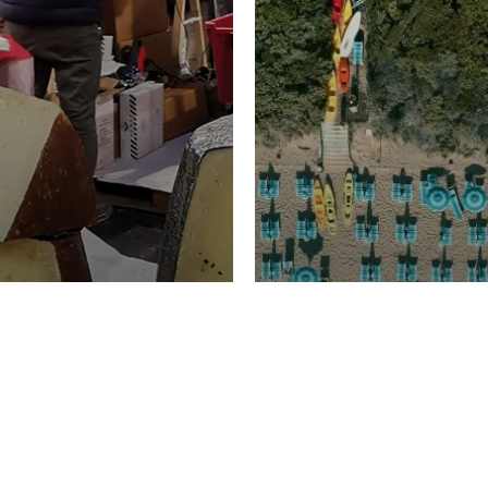
TURISMO
Domenico Liggeri
20 
2026
NOMIA
La spiaggia d
ione
23 Luglio 2026
otti di
Garden Tosca
ggi Picciau,
Resort nella 