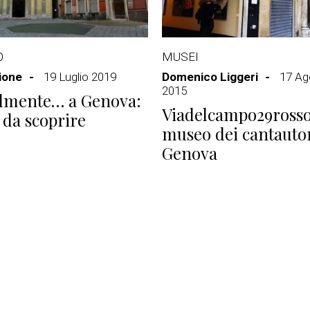
O
MUSEI
ione
19 Luglio 2019
Domenico Liggeri
17 Ag
2015
almente… a Genova:
Viadelcampo29rosso,
 da scoprire
museo dei cantautor
Genova