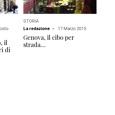
STORIA
osto
La redazione
17 Marzo 2015
Genova, il cibo per
 il
strada…
i di