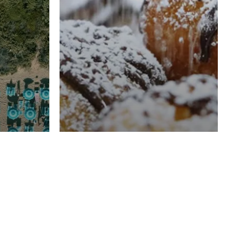
RISTORAZIONE
Luglio
Domenico Liggeri
21 Luglio
2026
el
Pasticceria La
na
Fenice a Porto San
Costa
Giorgio (FM),