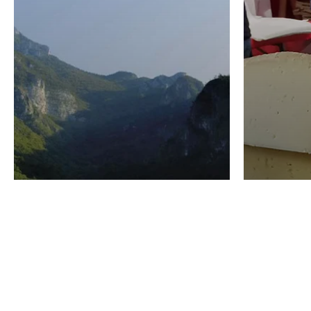
VINO
GASTRO
Domenico Liggeri
24 Luglio
2026
La redaz
I vini del Monte
I prod
Baldo di Albino
Forma