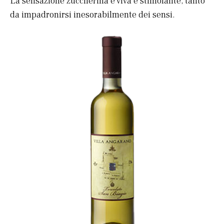
La sensazione zuccherina è viva e stimolante, tanto
da impadronirsi inesorabilmente dei sensi.