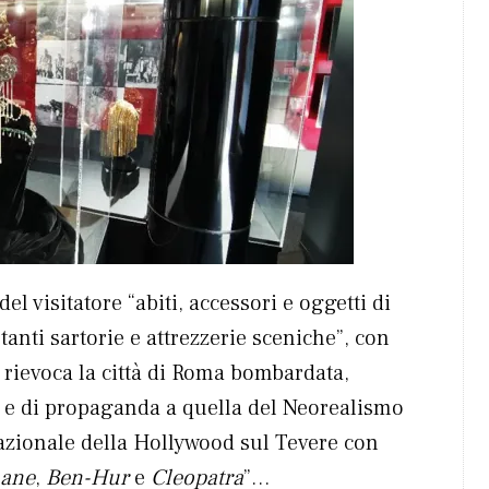
l visitatore “abiti, accessori e oggetti di
anti sartorie e attrezzerie sceniche”, con
rievoca la città di Roma bombardata,
ci e di propaganda a quella del Neorealismo
nazionale della Hollywood sul Tevere con
mane
,
Ben-Hur
e
Cleopatra
”…