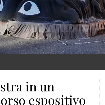
stra in un
orso espositivo