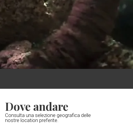
Dove andare
Consulta una selezione geografica delle
nostre location preferite.