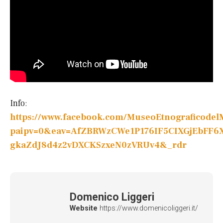
Info:
https://www.facebook.com/MuseoEtnograficodel
paipv=0&eav=AfZBRWzCWe1P176IF5CIXGjEbFF6
gkaZdJ8d4z2vDXCKSzxeN0zVRUv4&_rdr
Domenico Liggeri
Website
https://www.domenicoliggeri.it/