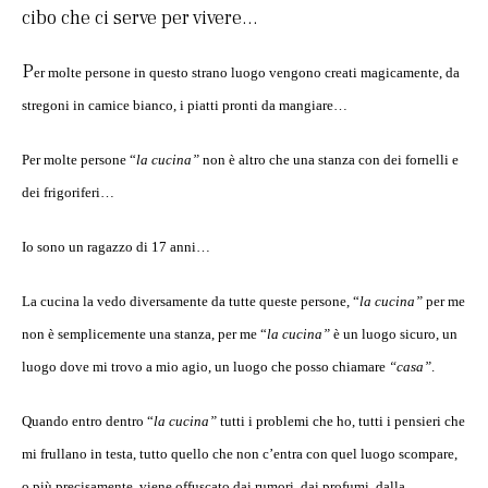
cibo che ci serve per vivere…
P
er molte persone in questo strano luogo vengono creati magicamente, da
stregoni in camice bianco, i piatti pronti da mangiare…
Per molte persone
“
la cucina”
non è altro che una stanza con dei fornelli e
dei frigoriferi…
Io sono un ragazzo di 17 anni…
La cucina la vedo diversamente da tutte queste persone,
“
la cucina”
p
er me
non è semplicemente una stanza, per me
“
la cucina”
è un luogo sicuro, un
luogo dove mi trovo a mio agio, un luogo che posso chiamare
“casa”
.
Quando entro dentro
“
la cucina”
tutti i problemi che ho, tutti i pensieri che
mi frullano in testa, tutto quello che non c’entra con quel luogo scompare,
o più precisamente, viene offuscato dai rumori, dai profumi, dalla