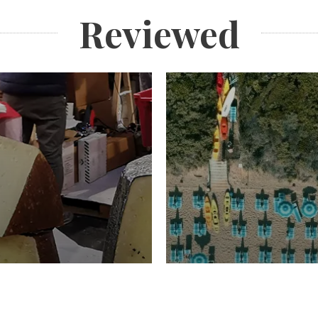
Reviewed
TURISMO
Domenico Liggeri
20 