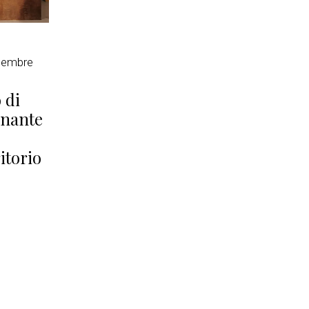
tembre
 di
onante
itorio