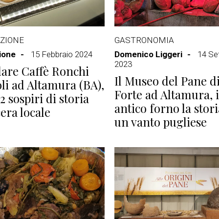
ZIONE
GASTRONOMIA
ione
15 Febbraio 2024
Domenico Liggeri
14 Se
2023
olare Caffè Ronchi
Il Museo del Pane di
oli ad Altamura (BA),
Forte ad Altamura, 
2 sospiri di storia
antico forno la stori
cera locale
un vanto pugliese