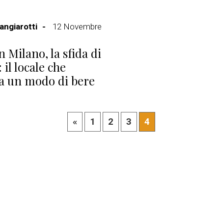
ngiarotti
12 Novembre
n Milano, la sfida di
 il locale che
a un modo di bere
«
1
2
3
4