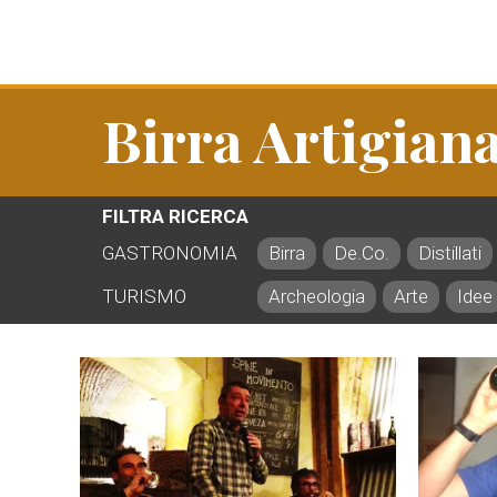
Birra Artigiana
FILTRA RICERCA
GASTRONOMIA
Birra
De.Co.
Distillati
TURISMO
Archeologia
Arte
Idee