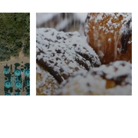
RISTORAZIONE
Luglio
Domenico Liggeri
21 Luglio
2026
el
Pasticceria La