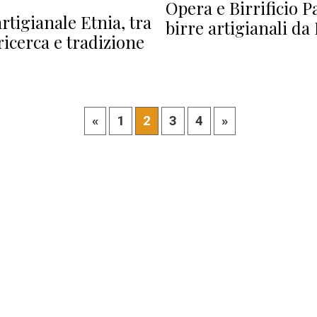
Opera e Birrificio P
artigianale Etnia, tra
birre artigianali da
 ricerca e tradizione
«
1
2
3
4
»