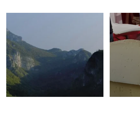
VINO
GASTRO
Domenico Liggeri
24 Luglio
2026
La redaz