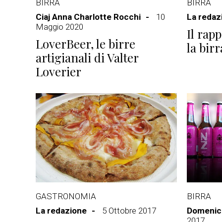
BIRRA
BIRRA
Ciaj Anna Charlotte Rocchi
10
La redaz
Maggio 2020
Il rapp
LoverBeer, le birre
la bir
artigianali di Valter
Loverier
GASTRONOMIA
BIRRA
La redazione
5 Ottobre 2017
Domenico
2017