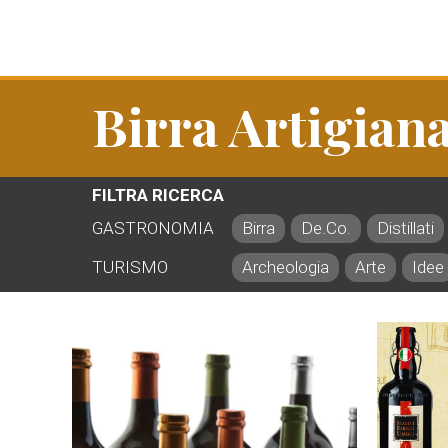
Birra Artigiana
FILTRA RICERCA
GASTRONOMIA
Birra
De.Co.
Distillati
TURISMO
Archeologia
Arte
Idee