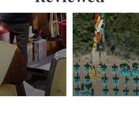
TURISMO
Domenico Liggeri
20 
2026
NOMIA
La spiaggia d
ione
23 Luglio 2026