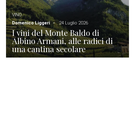
VINO
Domenico Liggeri
24 Luglio 2026
I vini del Monte Baldo di
Albino Armani, alle radici di
una cantina secolare
GASTRONOMIA
La redazione
23 Luglio 2026
I prodotti di Formaggi Picciau,