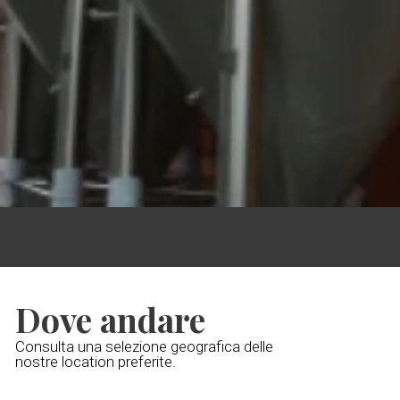
Dove andare
Consulta una selezione geografica delle
nostre location preferite.