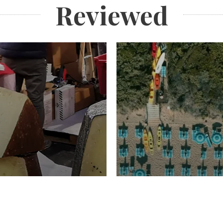
Reviewed
TURISMO
Domenico Liggeri
20 
2026
NOMIA