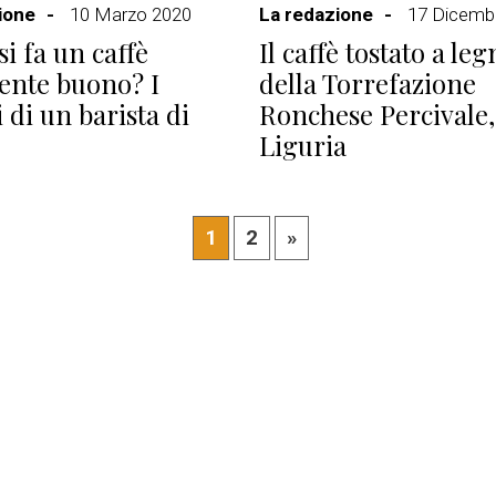
ione
10 Marzo 2020
La redazione
17 Dicemb
i fa un caffè
Il caffè tostato a leg
ente buono? I
della Torrefazione
 di un barista di
Ronchese Percivale,
Liguria
1
2
»