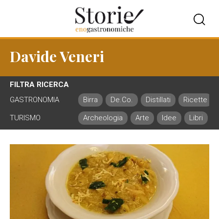
Davide Veneri
FILTRA RICERCA
GASTRONOMIA
Birra
De.Co.
Distillati
Ricette
TURISMO
Archeologia
Arte
Idee
Libri