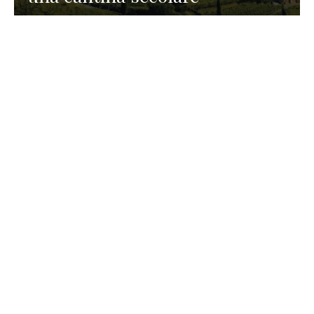
GASTRONOMIA
La redazione
23 Luglio 2026
I prodotti di Formaggi Picciau,
caseificio nei dintorni di
Cagliari in Sardegna