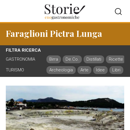
Faraglioni Pietra Lunga
FILTRA RICERCA
GASTRONOMIA
Birra
De.Co.
Distillati
Ricette
TURISMO
Archeologia
Arte
Idee
Libri