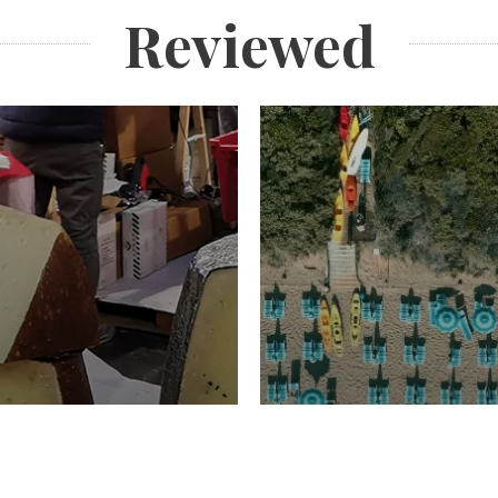
Reviewed
TURISMO
Domenico Liggeri
20 