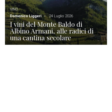
VINO
Domenico Liggeri
24 Luglio 2026
I vini del Monte Baldo di
Albino Armani, alle radici di
una cantina secolare
GASTRONOMIA
La redazione
23 Luglio 2026
I prodotti di Formaggi Picciau,
caseificio nei dintorni di