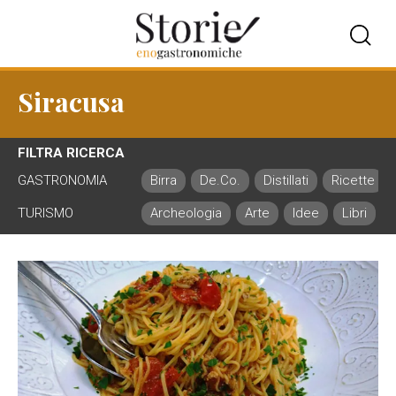
Siracusa
FILTRA RICERCA
GASTRONOMIA
Birra
De.Co.
Distillati
Ricette
TURISMO
Archeologia
Arte
Idee
Libri