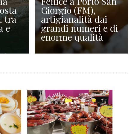
na
Fenice a Porto San
Costa
Giorgio (FM),
, tra
artigianalità dai
a e
grandi numeri e di
enorme qualità