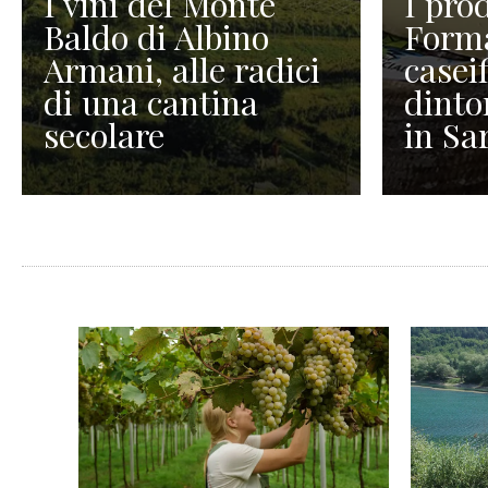
I vini del Monte
I prod
Baldo di Albino
Forma
Armani, alle radici
caseif
di una cantina
dinto
secolare
in Sa