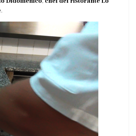
olo Didomenico
,
chef del ristorante Lo
.