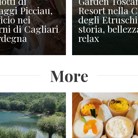
otti di
Garden Tosca
ggi Picciau,
Resort nella 
icio nei
degli Etruschi
rni di Cagliari
storia, bellezz
rdegna
relax
More