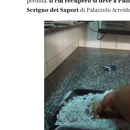
perduta,
il cui recupero si deve a Pa
Scrigno dei Sapori
di Palazzolo Acreide