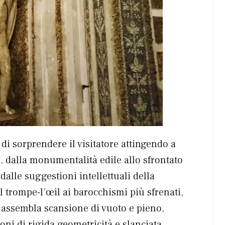
di sorprendere il visitatore attingendo a
, dalla monumentalità edile allo sfrontato
dalle suggestioni intellettuali della
dal trompe-l’œil ai barocchismi più sfrenati,
 assembla scansione di vuoto e pieno,
oni di rigida geometricità e slanciata