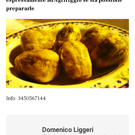
espressamente ad Agririggio se sia possibile
prepararle
.
Info: 3450567144
Domenico Liggeri