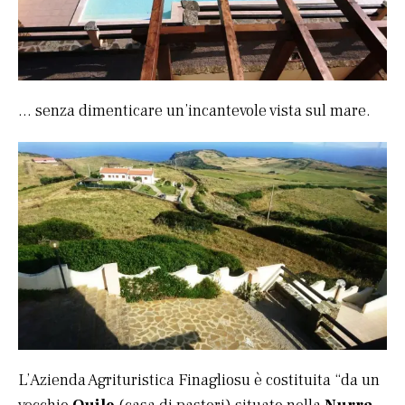
… senza dimenticare un’incantevole vista sul mare.
L’Azienda Agrituristica Finagliosu è costituita “da un