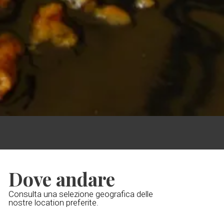
Dove andare
Consulta una selezione geografica delle
nostre location preferite.