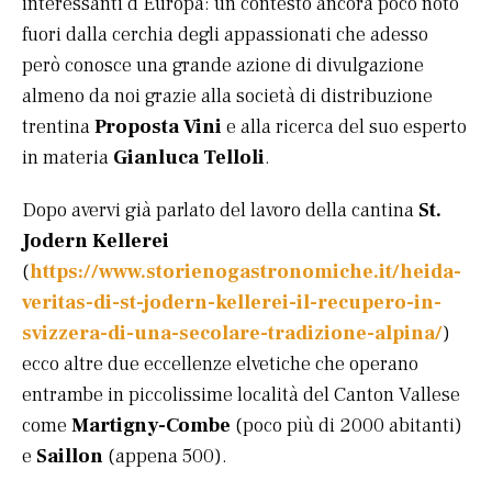
interessanti d’Europa: un contesto ancora poco noto
fuori dalla cerchia degli appassionati che adesso
però conosce una grande azione di divulgazione
almeno da noi grazie alla società di distribuzione
trentina
Proposta Vini
e alla ricerca del suo esperto
in materia
Gianluca Telloli
.
Dopo avervi già parlato del lavoro della cantina
St.
Jodern Kellerei
(
https://www.storienogastronomiche.it/heida-
veritas-di-st-jodern-kellerei-il-recupero-in-
svizzera-di-una-secolare-tradizione-alpina/
)
ecco altre due eccellenze elvetiche che operano
entrambe in piccolissime località del Canton Vallese
come
Martigny-Combe
(poco più di 2000 abitanti)
e
Saillon
(appena 500).