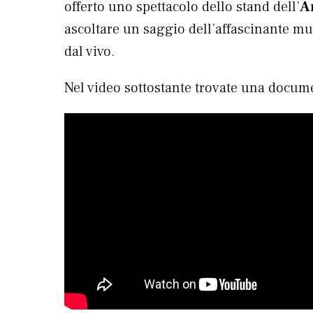
offerto uno spettacolo dello stand dell’
A
ascoltare un saggio dell’affascinante m
dal vivo.
Nel video sottostante trovate una docume