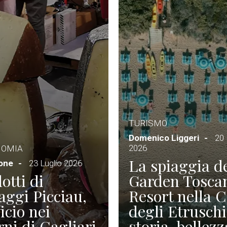
TURISMO
Domenico Liggeri
20 
2026
NOMIA
La spiaggia d
ione
23 Luglio 2026
otti di
Garden Tosca
ggi Picciau,
Resort nella 
icio nei
degli Etruschi
rni di Cagliari
storia, bellezz