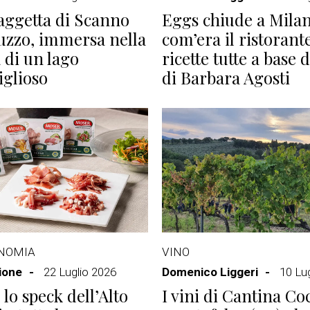
aggetta di Scanno
Eggs chiude a Milan
uzzo, immersa nella
com’era il ristorant
 di un lago
ricette tutte a base 
glioso
di Barbara Agosti
NOMIA
VINO
ione
22 Luglio 2026
Domenico Liggeri
10 Lu
 lo speck dell’Alto
I vini di Cantina Co