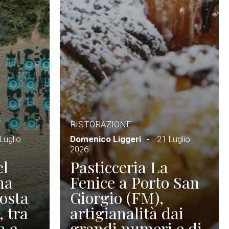
RISTORAZIONE
Luglio
Domenico Liggeri
21 Luglio
2026
el
Pasticceria La
na
Fenice a Porto San
Costa
Giorgio (FM),
, tra
artigianalità dai
a e
grandi numeri e di