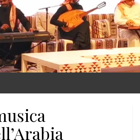
musica
ll’Arabia