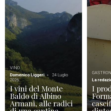
VINO
GASTRO
Domenico Liggeri
24 Luglio
2026
La redaz
I vini del Monte
I prod
Baldo di Albino
Forma
Armani, alle radici
caseif
di una cantina
dinto