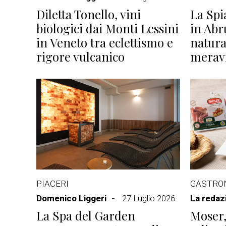
Diletta Tonello, vini
La Spi
biologici dai Monti Lessini
in Abr
in Veneto tra eclettismo e
natura
rigore vulcanico
meravi
PIACERI
GASTRO
Domenico Liggeri
27 Luglio 2026
La redaz
La Spa del Garden
Moser,