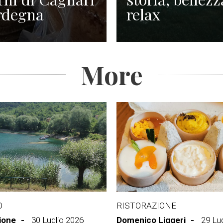
rdegna
relax
More
O
RISTORAZIONE
ione
30 Luglio 2026
Domenico Liggeri
29 Lu