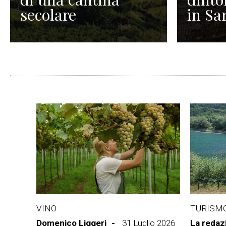
secolare
in Sa
VINO
TURISM
Domenico Liggeri
31 Luglio 2026
La redaz