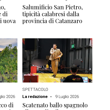
o,
Salumificio San Pietro,
e di
tipicità calabresi dalla
di uova
provincia di Catanzaro
SPETTACOLO
glio 2026
La redazione
9 Luglio 2026
cco di
Scatenato ballo spagnolo