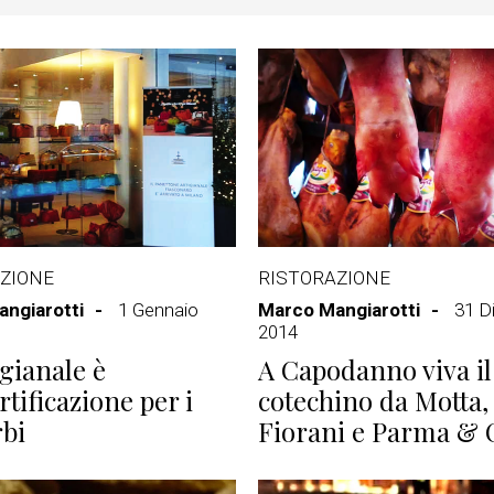
ZIONE
RISTORAZIONE
ngiarotti
1 Gennaio
Marco Mangiarotti
31 D
2014
igianale è
A Capodanno viva il
rtificazione per i
cotechino da Motta,
rbi
Fiorani e Parma & 