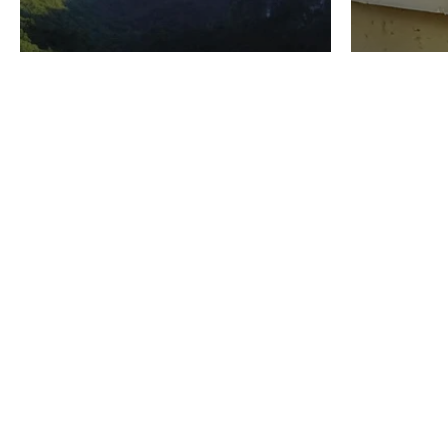
VINO
GASTRO
Domenico Liggeri
24 Luglio
2026
La redaz
I vini del Monte
I prod
Baldo di Albino
Forma
Armani, alle radici
caseif
di una cantina
dinto
secolare
in Sa