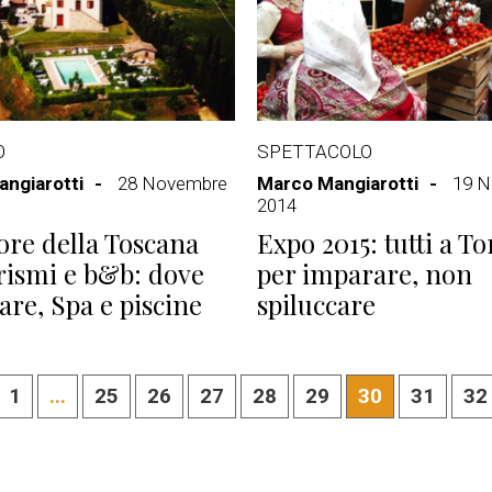
O
SPETTACOLO
ngiarotti
28 Novembre
Marco Mangiarotti
19 
2014
ore della Toscana
Expo 2015: tutti a T
rismi e b&b: dove
per imparare, non
re, Spa e piscine
spiluccare
1
...
25
26
27
28
29
30
31
32