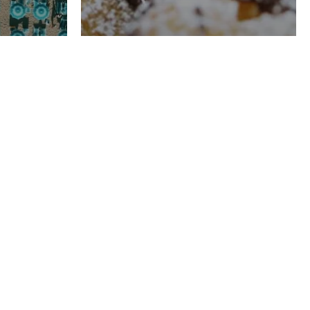
RISTORAZIONE
Luglio
Domenico Liggeri
21 Luglio
2026
el
Pasticceria La
na
Fenice a Porto San
Costa
Giorgio (FM),
, tra
artigianalità dai
a e
grandi numeri e di
enorme qualità