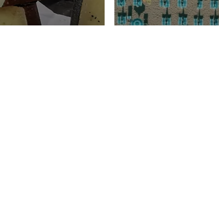
TURISMO
Domenico Liggeri
20 
2026
NOMIA
La spiaggia d
ione
23 Luglio 2026
otti di
Garden Tosca
ggi Picciau,
Resort nella 
icio nei
degli Etruschi
rni di Cagliari
storia, bellezz
rdegna
relax