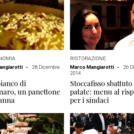
NOMIA
RISTORAZIONE
ngiarotti
28 Dicembre
Marco Mangiarotti
26 D
2014
bianco di
Stoccafisso sbattuto
naro, un panettone
patate: menu al ris
manna
per i sindaci