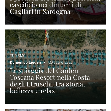
caseificio nei dintorni di
Cagliari in Sardegna
TURISMO
Domenico Liggeri
20 Luglio 2026
La spiaggia del Garden
Toscana Resort nella Costa
degli Etruschi, tra storia,
bellezza e relax