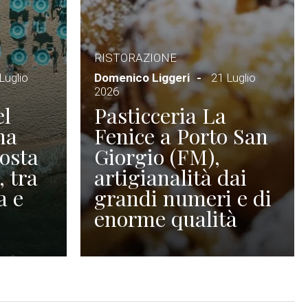
RISTORAZIONE
Luglio
Domenico Liggeri
21 Luglio
2026
el
Pasticceria La
na
Fenice a Porto San
Costa
Giorgio (FM),
, tra
artigianalità dai
a e
grandi numeri e di
enorme qualità