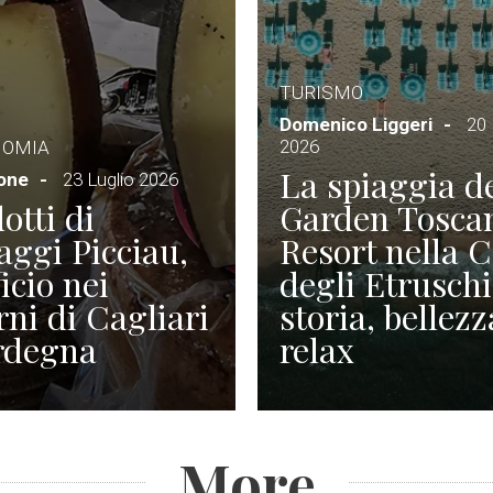
TURISMO
Domenico Liggeri
20 
2026
NOMIA
La spiaggia d
ione
23 Luglio 2026
otti di
Garden Tosca
ggi Picciau,
Resort nella 
icio nei
degli Etruschi
rni di Cagliari
storia, bellezz
rdegna
relax
More