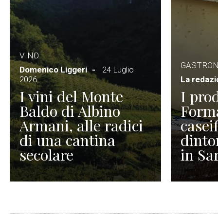
VINO
GASTRO
Domenico Liggeri
24 Luglio
2026
La redaz
I vini del Monte
I prod
Baldo di Albino
Forma
Armani, alle radici
caseif
di una cantina
dinto
secolare
in Sa