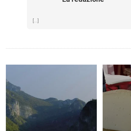
[...]