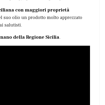
iciliana con maggiori proprietà
 del suo olio un prodotto molto apprezzato
 salutisti.
ano della Regione Sicilia
.