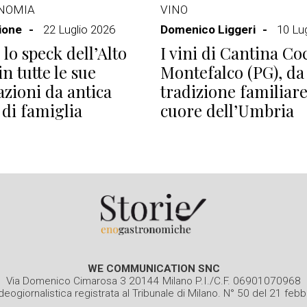
NOMIA
VINO
ione
22 Luglio 2026
Domenico Liggeri
10 Lu
 lo speck dell’Alto
I vini di Cantina Co
n tutte le sue
Montefalco (PG), da
azioni da antica
tradizione familiare
 di famiglia
cuore dell’Umbria
WE COMMUNICATION SNC
Via Domenico Cimarosa 3 20144 Milano P.I./C.F. 06901070968
deogiornalistica registrata al Tribunale di Milano. N° 50 del 21 feb