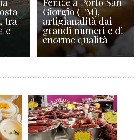
na
Fenice a Porto San
Costa
Giorgio (FM),
, tra
artigianalità dai
a e
grandi numeri e di
enorme qualità