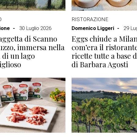
O
RISTORAZIONE
ione
30 Luglio 2026
Domenico Liggeri
29 Lu
aggetta di Scanno
Eggs chiude a Milan
uzzo, immersa nella
com’era il ristorant
 di un lago
ricette tutte a base 
glioso
di Barbara Agosti