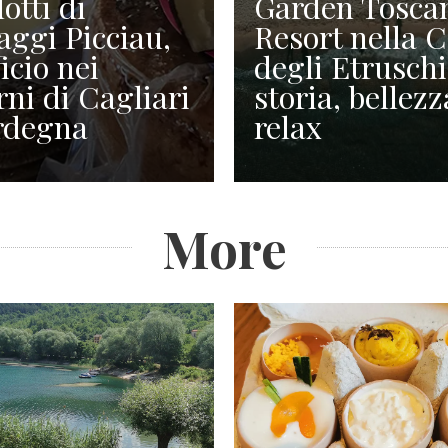
otti di
Garden Tosca
ggi Picciau,
Resort nella 
icio nei
degli Etruschi
rni di Cagliari
storia, bellezz
rdegna
relax
More