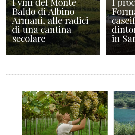
I vini del Monte
I prod
Baldo di Albino
Forma
Armani, alle radici
caseif
di una cantina
dinto
secolare
in Sa