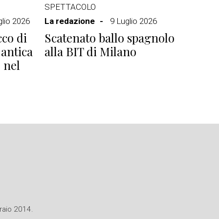
SPETTACOLO
glio 2026
La redazione
9 Luglio 2026
cco di
Scatenato ballo spagnolo
 antica
alla BIT di Milano
 nel
braio 2014.