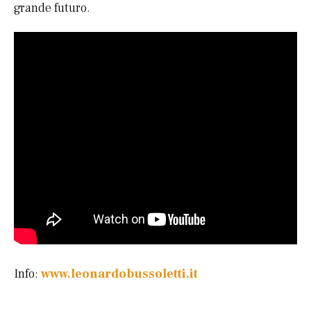
grande futuro.
Info:
www.leonardobussoletti.it