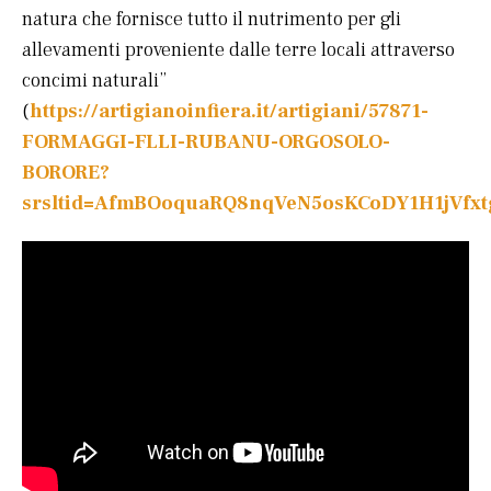
natura che fornisce tutto il nutrimento per gli
allevamenti proveniente dalle terre locali attraverso
concimi naturali”
(
https://artigianoinfiera.it/artigiani/57871-
FORMAGGI-FLLI-RUBANU-ORGOSOLO-
BORORE?
srsltid=AfmBOoquaRQ8nqVeN5osKCoDY1H1jVfxt