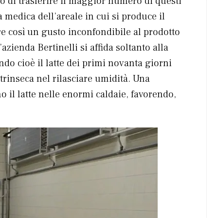
lo di trasferire il maggior numero di questi
a medica dell’areale in cui si produce il
 così un gusto inconfondibile al prodotto
azienda Bertinelli si affida soltanto alla
ndo cioè il latte dei primi novanta giorni
 intrinseca nel rilasciare umidità. Una
il latte nelle enormi caldaie, favorendo,