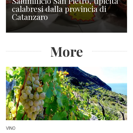
Salumificio San Pietro, tipicità
calabresi dalla provincia di
Catanzaro
More
VINO