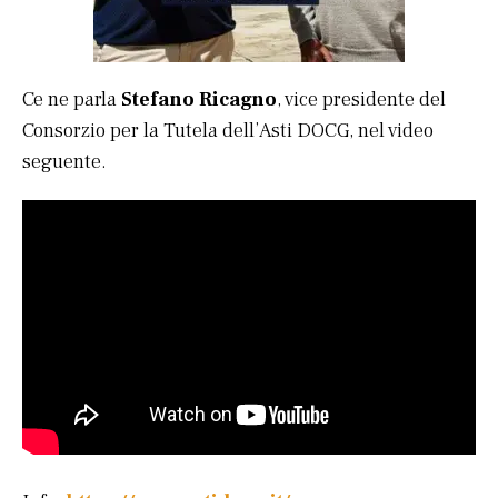
Ce ne parla
Stefano Ricagno
, vice presidente del
Consorzio per la Tutela dell’Asti DOCG, nel video
seguente.