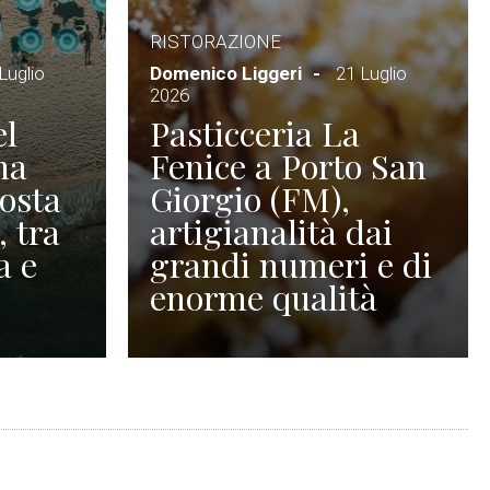
RISTORAZIONE
Luglio
Domenico Liggeri
21 Luglio
2026
el
Pasticceria La
na
Fenice a Porto San
Costa
Giorgio (FM),
, tra
artigianalità dai
a e
grandi numeri e di
enorme qualità