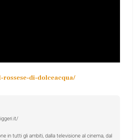
il-rossese-di-dolceacqua/
geri.it/
in tutti gli ambiti, dalla televisione al cinema, dal