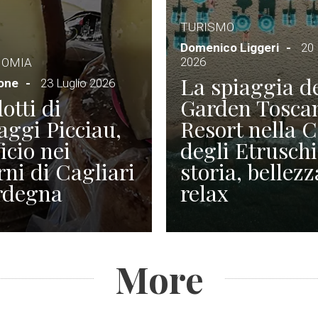
TURISMO
Domenico Liggeri
20 
2026
NOMIA
La spiaggia d
ione
23 Luglio 2026
otti di
Garden Tosca
ggi Picciau,
Resort nella 
icio nei
degli Etruschi
rni di Cagliari
storia, bellezz
rdegna
relax
More