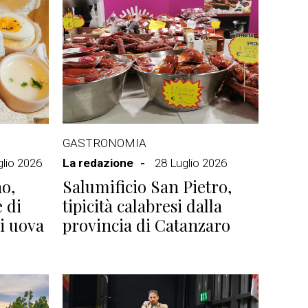
GASTRONOMIA
glio 2026
La redazione
28 Luglio 2026
o,
Salumificio San Pietro,
e di
tipicità calabresi dalla
di uova
provincia di Catanzaro