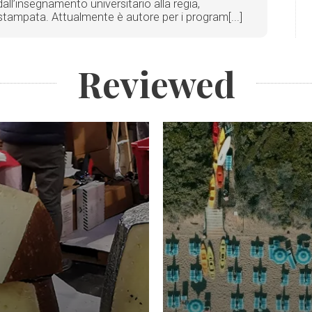
all’insegnamento universitario alla regia,
ta stampata. Attualmente è autore per i program[...]
Reviewed