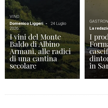
VINO
GASTRO
Domenico Liggeri
24 Luglio
2026
La redaz
I vini del Monte
I prod
Baldo di Albino
Forma
Armani, alle radici
caseif
di una cantina
dinto
secolare
in Sa