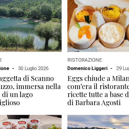
O
RISTORAZIONE
ione
30 Luglio 2026
Domenico Liggeri
29 Lu
aggetta di Scanno
Eggs chiude a Milan
uzzo, immersa nella
com’era il ristorant
 di un lago
ricette tutte a base 
glioso
di Barbara Agosti