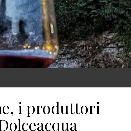
, i produttori
 Dolceacqua