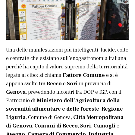
Una delle manifestazioni più intelligenti, lucide, colte
e centrate che esistano sull’enogastronomia italiana,
perché ha capito il valore supremo della territorialità
legata al cibo: si chiama
Fattore Comune
e si è
appena svolto tra
Recco
e
Sori
in provincia di
Genova
, prevedendo incontri fra DOP e IGP, con il
Patrocinio di
Ministero dell’Agricoltura della
sovranità alimentare e delle foreste
,
Regione
Liguria
, Comune di Genova,
Città Metropolitana
di Genova
,
Comuni di Recco
,
Sori
,
Camogli
e
Avegno
,
Camera di Commercio, Industria,