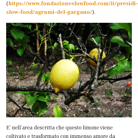
(
https://www.fondazioneslowfood.com/it/presidi-
slow-food/agrumi-del-gargano/
).
E’ nell’area descritta che questo limone viene
coltivato e trasformato con immenso amore da