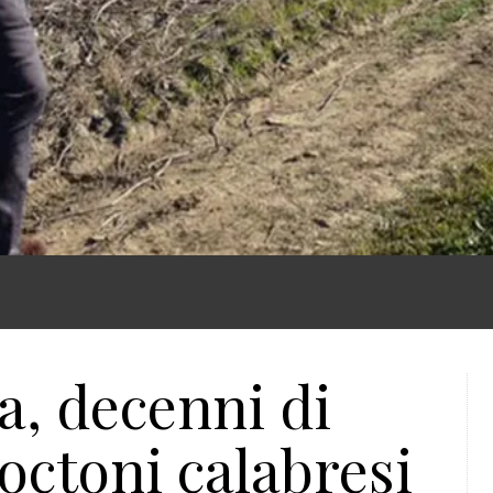
a, decenni di
octoni calabresi